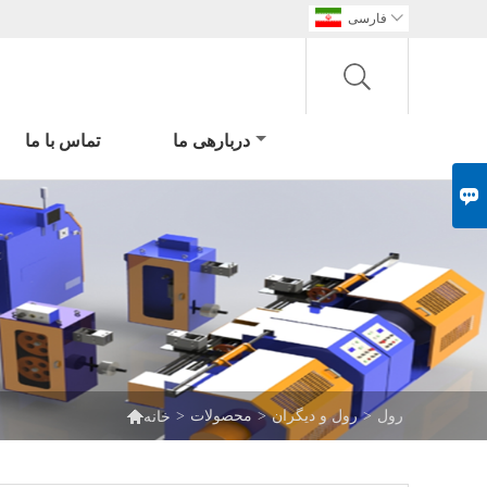

فارسی
دربارهی ما
تماس با ما


رول
>
رول و دیگران
>
محصولات
>
خانه