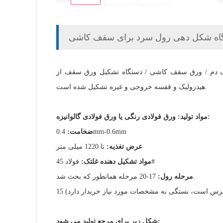
اه شکل دهی رول سرد برای سقف کاشی
 ورق سقف از uncoiler هیدرولیک، نیمکت ورودی، آسیاب نورد سرد، سیستم کنترل PLC، برش
هیدرولیک و قفسه خروجی و غیره تشکیل شده است.
مواد تولید: ورق فولادی رنگی یا ورق فولادی گالوانیزه:
0.4mm-0.6mm
ضخامت:
عرض تغذیه:
تا 1220 میلی متر
فولاد 45#
مواد تشکیل دهنده غلتک:
17-20 مرحله همانطور که بحث شد.
مرحله رول:
دسترس است، بستگی به مشخصات مورد نیاز خریدار دارد)
شکل زیر برای مرجع تولید می شود: