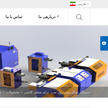

فارسی
دربارهی ما
تماس با ما

دستگاه شکل دهی رول سرد برای سقف کاشی
>
محصولات
>
خا