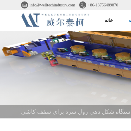


info@welltechindustry.com
+86-13756489870
خانه
ستگاه شکل دهی رول سرد برای سقف کاشی