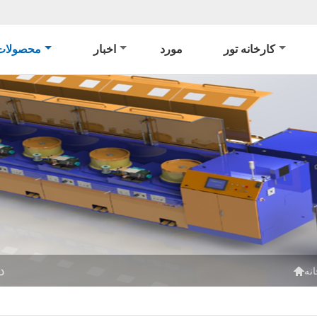
کارخانه تور
مورد
اخبار
محصولات
د

نه