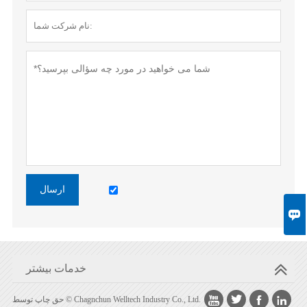
ارسال

خدمات بیشتر




حق چاپ توسط © Chagnchun Welltech Industry Co., Ltd.